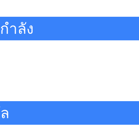
กำลัง
ัล